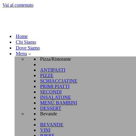
Vai al contenuto
Home
Chi Siamo
Dove Siamo
Menu
Pizza/Ristorante
ANTIPASTI
PIZZE
SCHIACCIATINE
PRIMI PIATTI
SECONDI
INSALATONE
MENÙ BAMBINI
DESSERT
Bevande
BEVANDE
VINI
BIRRE