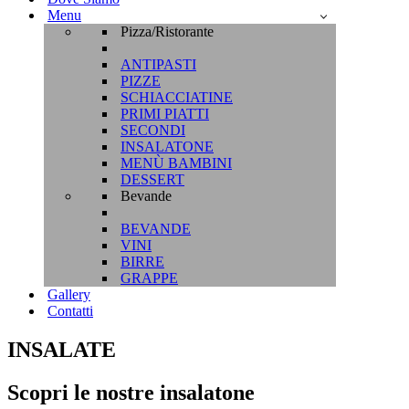
Menu
Pizza/Ristorante
ANTIPASTI
PIZZE
SCHIACCIATINE
PRIMI PIATTI
SECONDI
INSALATONE
MENÙ BAMBINI
DESSERT
Bevande
BEVANDE
VINI
BIRRE
GRAPPE
Gallery
Contatti
INSALATE
Scopri le nostre insalatone